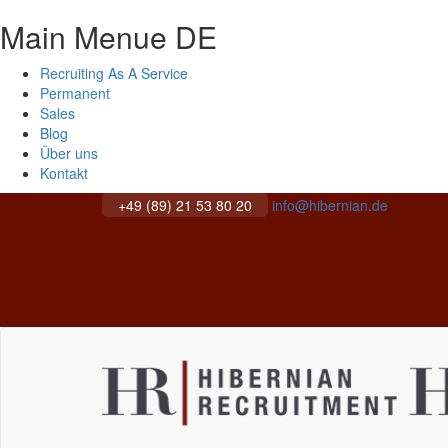
Main Menue DE
Recruiting As A Service
Permanent
Sales
Blog
Über uns
Kontakt
+49 (89) 21 53 80 20
info@hibernian.de